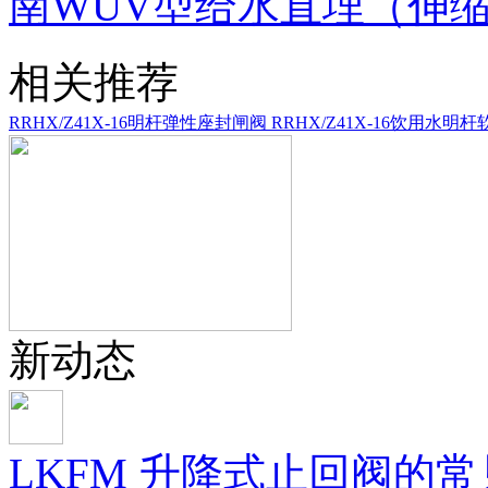
南WUV型给水直埋（伸
相关推荐
RRHX/Z41X-16明杆弹性座封闸阀
RRHX/Z41X-16饮用水明
新动态
LKFM 升降式止回阀的