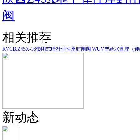
阀
相关推荐
RVCB/Z45X-16锁闭式暗杆弹性座封闸阀
WUV型给水直埋（
新动态